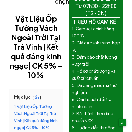
chọn)
Từ 07h30 - 22h00
(T2 - CN)
Vật Liệu Ốp
TRIỆU HỔ CAM KẾT
Tường Vách
1. Cam kết chính hãng
Ngoài Trời Tại
100%.
2. Giá cả cạnh tranh, hợp
Trà Vinh |Kết
lý.
quả đáng kinh
3. Đảm bảo chất lượng
ngạc| CK 5% –
vượt trội.
4. Hồ sơ chất lượng và
10%
xuất xứ chuẩn.
5. Đa dạng mẫu mã thử
nghiệm.
Mục lục
ẩn
6. Chính sách đổi trả
1
Vật Liệu Ốp Tường
minh bạch.
Vách Ngoài Trời Tại Trà
7. Bảo hành theo tiêu
Vinh |Kết quả đáng kinh
chuẩn NSX.
↓
ngạc| CK 5% – 10%
8. Hướng dẫn thi công