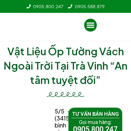
Nhảy
0905.800.247
0905.588.879
tới
nội
Menu
dung
Vật Liệu Ốp Tường Vách
Ngoài Trời Tại Trà Vinh “An
tâm tuyệt đối”
5/5 -
TƯ VẤN BÁN HÀNG
(3415
Gọi mua hàng:
bình
0905 800 247