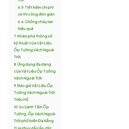
6.5
Tiết kiệm chi phí
và thi công đơn giản
6.6
Chống cháy lan
hiệu quả
7
Khám phá thông số
kỹ thuật của Vật Liệu
Ốp Tường Vách Ngoài
Trời
8
Ứng dụng đa dạng
của Vật Liệu Ốp Tường
Vách Ngoài Trời
9
Báo giá Vật Liệu Ốp
Tường Vách Ngoài Trời
Triệu Hổ
10
So Sánh Tấm Ốp
Tường, Ốp Vách Ngoài
Trời phổ biến Đà Nẵng
11
Hướng dẫn lắp đặt