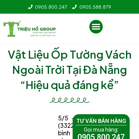
Nhảy
0905.800.247
0905.588.879
tới
nội
Menu
dung
Vật Liệu Ốp Tường Vách
Ngoài Trời Tại Đà Nẵng
“Hiệu quả đáng kể”
5/5 -
TƯ VẤN BÁN HÀNG
(3322
Gọi mua hàng:
bình
0905 800 247