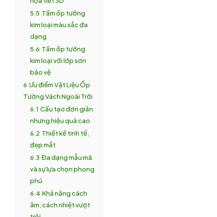
họa tiết 3D
5.5
Tấm ốp tường
kim loại màu sắc đa
dạng
5.6
Tấm ốp tường
kim loại với lớp sơn
bảo vệ
6
Ưu điểm Vật Liệu Ốp
Tường Vách Ngoài Trời
6.1
Cấu tạo đơn giản
nhưng hiệu quả cao
6.2
Thiết kế tinh tế,
đẹp mắt
6.3
Đa dạng mẫu mã
và sự lựa chọn phong
phú
6.4
Khả năng cách
âm, cách nhiệt vượt
trội