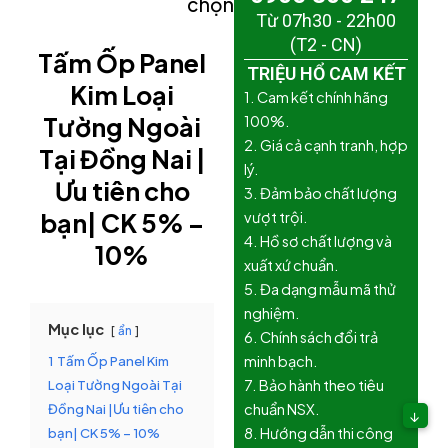
chọn)
Từ 07h30 - 22h00
(T2 - CN)
Tấm Ốp Panel
TRIỆU HỔ CAM KẾT
Kim Loại
1. Cam kết chính hãng
Tường Ngoài
100%.
2. Giá cả cạnh tranh, hợp
Tại Đồng Nai |
lý.
Ưu tiên cho
3. Đảm bảo chất lượng
bạn
| CK 5% –
vượt trội.
4. Hồ sơ chất lượng và
10%
xuất xứ chuẩn.
5. Đa dạng mẫu mã thử
nghiệm.
Mục lục
ẩn
6. Chính sách đổi trả
1
Tấm Ốp Panel Kim
minh bạch.
Loại Tường Ngoài Tại
7. Bảo hành theo tiêu
Đồng Nai |Ưu tiên cho
chuẩn NSX.
↓
bạn| CK 5% – 10%
8. Hướng dẫn thi công