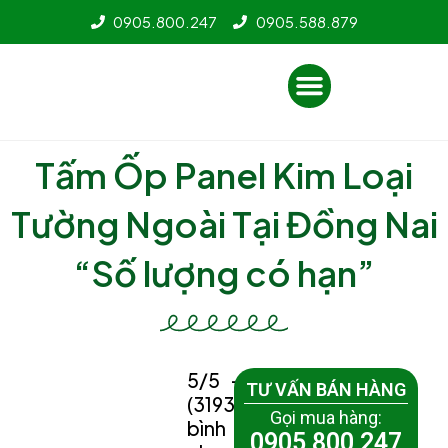
Nhảy
0905.800.247
0905.588.879
tới
nội
Menu
dung
Tấm Ốp Panel Kim Loại
Tường Ngoài Tại Đồng Nai
“Số lượng có hạn”
5/5 -
TƯ VẤN BÁN HÀNG
(3193
Gọi mua hàng:
bình
0905 800 247