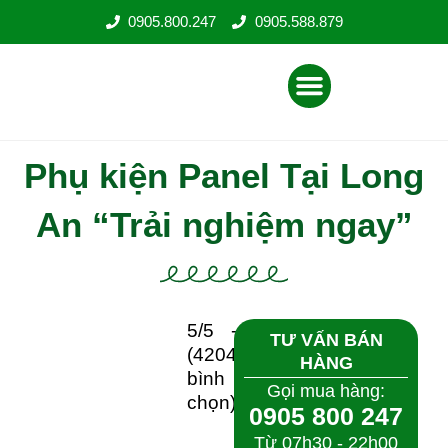
Nhảy
0905.800.247
0905.588.879
tới
nội
Menu
dung
Phụ kiện Panel Tại Long
An “Trải nghiệm ngay”
5/5 -
TƯ VẤN BÁN
(4204
HÀNG
bình
Gọi mua hàng:
chọn)
0905 800 247
Từ 07h30 - 22h00