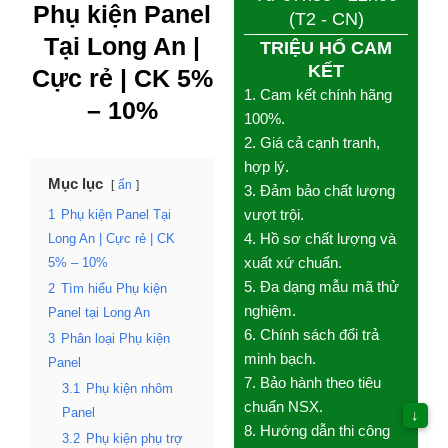
Phụ kiện Panel
(T2 - CN)
Tại Long An |
TRIỆU HỔ CAM
KẾT
Cực rẻ
| CK 5%
1. Cam kết chính hãng
– 10%
100%.
2. Giá cả cạnh tranh,
hợp lý.
Mục lục
ẩn
3. Đảm bảo chất lượng
1
Phụ kiện Panel Tại
vượt trội.
Long An | Cực rẻ | CK
4. Hồ sơ chất lượng và
5% – 10%
xuất xứ chuẩn.
5. Đa dạng mẫu mã thử
2
Tìm hiểu Phụ kiện
nghiệm.
Panel tại Long An
6. Chính sách đổi trả
3
Phân loại Phụ kiện
minh bạch.
Panel
7. Bảo hành theo tiêu
3.1
Phụ kiện nhôm
chuẩn NSX.
Panel
↓
8. Hướng dẫn thi công
3.2
Phụ kiện phụ trợ