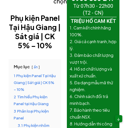
chọn)
Từ 07h30 - 22h00
(T2 - CN)
Phụ kiện Panel
TRIỆU HỔ CAM KẾT
Tại Hậu Giang |
1. Cam kết chính hãng
Sát giá
| CK
100%.
2. Giá cả cạnh tranh, hợp
5% – 10%
lý.
3. Đảm bảo chất lượng
vượt trội.
Mục lục
ẩn
4. Hồ sơ chất lượng và
1
Phụ kiện Panel Tại Hậu
xuất xứ chuẩn.
Giang | Sát giá | CK 5%
5. Đa dạng mẫu mã thử
– 10%
nghiệm.
6. Chính sách đổi trả
2
Tìm hiểu Phụ kiện
minh bạch.
Panel tại Hậu Giang
7. Bảo hành theo tiêu
3
Phân loại Phụ kiện
chuẩn NSX.
Panel
↓
8. Hướng dẫn thi công
3.1
Phụ kiện nhôm