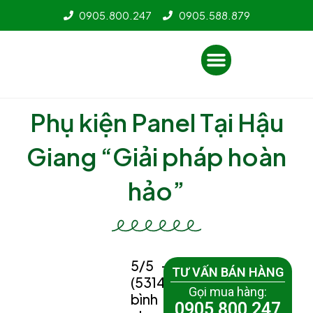
Nhảy
0905.800.247
0905.588.879
tới
nội
Menu
dung
Phụ kiện Panel Tại Hậu
Giang “Giải pháp hoàn
hảo”
5/5 -
TƯ VẤN BÁN HÀNG
(5314
Gọi mua hàng:
bình
0905 800 247