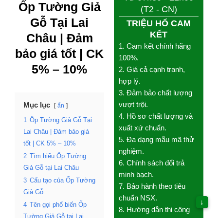
Ốp Tường Giả
TRIỆU HỔ CAM KẾT
Gỗ Tại Lai
1. Cam kết chính hãng
Châu |
Đảm
100%.
2. Giá cả cạnh tranh, hợp
bảo giá tốt
|
lý.
CK 5% – 10%
3. Đảm bảo chất lượng
vượt trội.
4. Hồ sơ chất lượng và
Mục lục
xuất xứ chuẩn.
ẩn
5. Đa dạng mẫu mã thử
1
Ốp Tường Giả Gỗ Tại
nghiệm.
Lai Châu | Đảm bảo giá
6. Chính sách đổi trả
tốt | CK 5% – 10%
minh bạch.
2
Tìm hiểu Ốp Tường
7. Bảo hành theo tiêu
Giả Gỗ tại Lai Châu
chuẩn NSX.
3
Cấu tạo của Ốp
8. Hướng dẫn thi công
Tường Giả Gỗ
tận tình.
↓
4
Tên gọi phổ biến Ốp
9. Chăm sóc nhiệt tình
Tường Giả Gỗ tại Lai