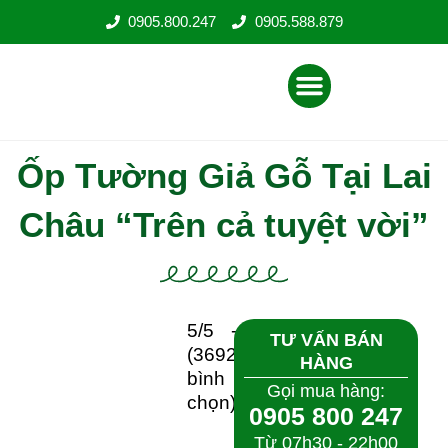
Nhảy
0905.800.247
0905.588.879
tới
nội
Menu
dung
Ốp Tường Giả Gỗ Tại Lai
Châu “Trên cả tuyệt vời”
5/5 -
TƯ VẤN BÁN HÀNG
(3692
Gọi mua hàng:
bình
0905 800 247
chọn)
Từ 07h30 - 22h00
(T2 - CN)