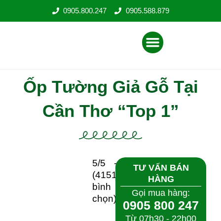
Nhảy
0905.800.247
0905.588.879
tới
nội
Menu
dung
Ốp Tường Giả Gỗ Tại Cần
Thơ “Top 1”
5/5 -
TƯ VẤN BÁN HÀNG
(4151
Gọi mua hàng:
bình
0905 800 247
chọn)
Từ 07h30 - 22h00
(T2 - CN)