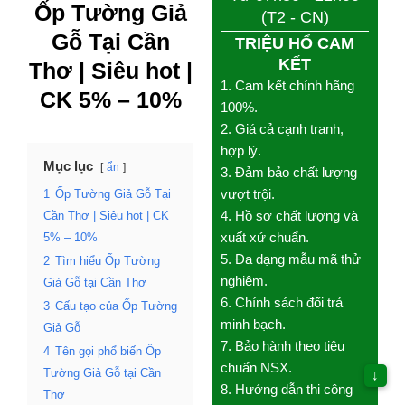
Ốp Tường Giả
TRIỆU HỔ CAM KẾT
Gỗ Tại Cần Thơ
1. Cam kết chính hãng
|
Siêu hot
| CK
100%.
2. Giá cả cạnh tranh, hợp
5% – 10%
lý.
3. Đảm bảo chất lượng
vượt trội.
Mục lục
ẩn
4. Hồ sơ chất lượng và
1
Ốp Tường Giả Gỗ Tại
xuất xứ chuẩn.
Cần Thơ | Siêu hot | CK
5. Đa dạng mẫu mã thử
5% – 10%
nghiệm.
6. Chính sách đổi trả
2
Tìm hiểu Ốp Tường
minh bạch.
Giả Gỗ tại Cần Thơ
7. Bảo hành theo tiêu
3
Cấu tạo của Ốp
chuẩn NSX.
Tường Giả Gỗ
8. Hướng dẫn thi công
4
Tên gọi phổ biến Ốp
tận tình.
Tường Giả Gỗ tại Cần
↓
9. Chăm sóc nhiệt tình
Thơ