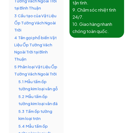
Tường Vách Ngoài Trời
tận tình.
tại Bình Thuận
9. Chăm sóc nhiệt tình
3
Cấu tạo của Vật Liệu
24/7.
Ốp Tường Vách Ngoài
10. Giao hàng nhanh
Trời
chóng toàn quốc.
4
Tên gọi phổ biến Vật
Liệu Ốp Tường Vách
Ngoài Trời tại Bình
Thuận
5
Phân loại Vật Liệu Ốp
Tường Vách Ngoài Trời
5.1
Mẫu tấm ốp
tường kim loại vân gỗ
5.2
Mẫu tấm ốp
tường kim loại vân đá
5.3
Tấm ốp tường
kim loại trơn
5.4
Mẫu tấm ốp