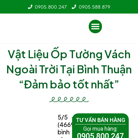
Nhảy
0905.800.247
0905.588.879
tới
nội
Menu
dung
Vật Liệu Ốp Tường Vách
Ngoài Trời Tại Bình Thuận
“Đảm bảo tốt nhất”
5/5 -
TƯ VẤN BÁN HÀNG
(4669
Gọi mua hàng:
bình
0905 800 247