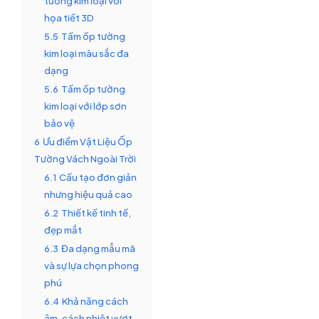
tường kim loại với
họa tiết 3D
5.5
Tấm ốp tường
kim loại màu sắc đa
dạng
5.6
Tấm ốp tường
kim loại với lớp sơn
bảo vệ
6
Ưu điểm Vật Liệu Ốp
Tường Vách Ngoài Trời
6.1
Cấu tạo đơn giản
nhưng hiệu quả cao
6.2
Thiết kế tinh tế,
đẹp mắt
6.3
Đa dạng mẫu mã
và sự lựa chọn phong
phú
6.4
Khả năng cách
âm, cách nhiệt vượt