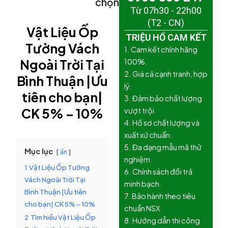
chọn)
Từ 07h30 - 22h00
(T2 - CN)
Vật Liệu Ốp
TRIỆU HỔ CAM KẾT
Tường Vách
1. Cam kết chính hãng
Ngoài Trời Tại
100%.
2. Giá cả cạnh tranh, hợp
Bình Thuận |Ưu
lý.
tiên cho bạn|
3. Đảm bảo chất lượng
CK 5% – 10%
vượt trội.
4. Hồ sơ chất lượng và
xuất xứ chuẩn.
5. Đa dạng mẫu mã thử
Mục lục
ẩn
nghiệm.
1
Vật Liệu Ốp Tường
6. Chính sách đổi trả
Vách Ngoài Trời Tại
minh bạch.
Bình Thuận |Ưu tiên
7. Bảo hành theo tiêu
cho bạn| CK 5% – 10%
chuẩn NSX.
2
Tìm hiểu Vật Liệu Ốp
8. Hướng dẫn thi công